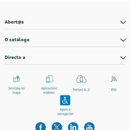
Abert@s
O catálogo
Directo a
Servizos no
Aplicacións
Portais A...Z
RSS
mapa
móbiles
Apoio a
navegación