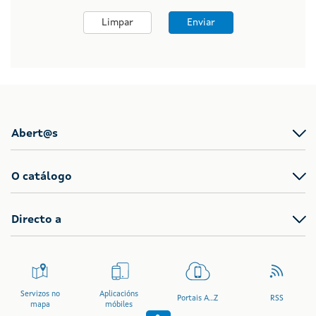
Limpar
Enviar
Abert@s
O catálogo
Directo a
Servizos no
Aplicacións
Portais A...Z
RSS
mapa
móbiles