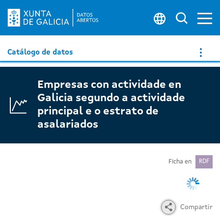
Ab
Buscar 
Catálogo de datos
Empresas con actividade en
Galicia segundo a actividade
principal e o estrato de
asalariados
Ficha en
RDF
Compartir