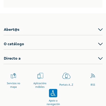
Abert@s
O catálogo
Directo a
Servizos no
Aplicacións
Portais A...Z
RSS
mapa
móbiles
Apoio a
navegación