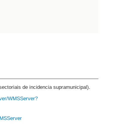
sectoriais de incidencia supramunicipal).
erver/WMSServer?
/WMSServer