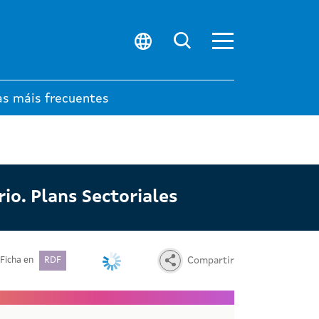
Abrir menú prin
Buscar no porta
as máis frecuentes
io. Plans Sectoriales
Ficha en
RDF
Compartir