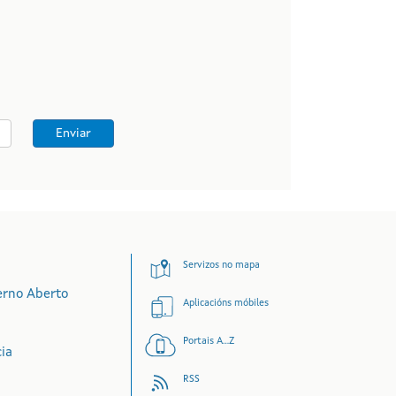
Enviar
Servizos no mapa
erno Aberto
Aplicacións móbiles
Portais A...Z
cia
RSS