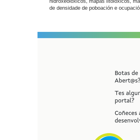
hidroxeolóxicos, mapas litolóxicos, 
de densidade de poboación e ocupaci
Botas de
Abert@s
Tes algu
portal?
Coñeces a
desenvolv