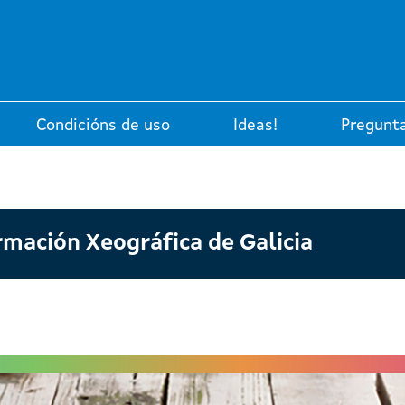
Condicións de uso
Ideas!
Pregunt
rmación Xeográfica de Galicia