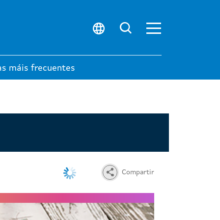
Abrir menú prin
Buscar no porta
as máis frecuentes
Compartir