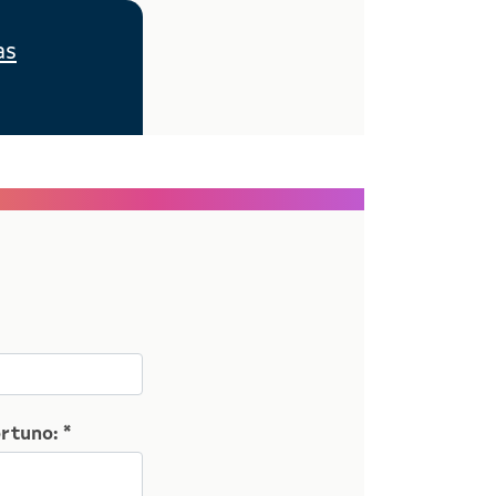
as
rtuno: *