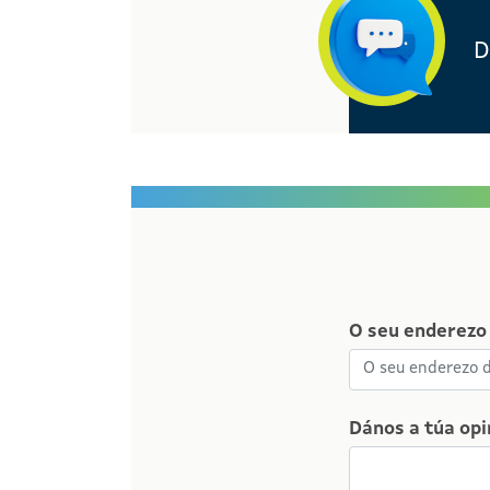
D
O seu enderezo 
Dános a túa opi