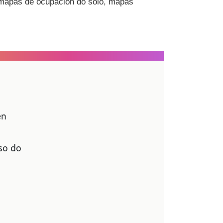
, mapas de ocupación do solo, mapas
en
so do