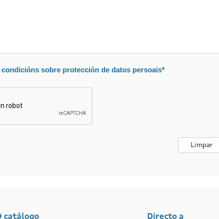
condicións sobre protección de datos persoais*
s
Limpar
O catálogo
Directo a