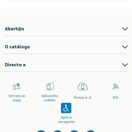
Abert@s
O catálogo
Directo a
Servizos no
Aplicacións
Portais A...Z
RSS
mapa
móbiles
Apoio a
navegación