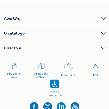
Abert@s
O catálogo
Directo a
Servizos no
Aplicacións
Portais A...Z
RSS
mapa
móbiles
Apoio a
navegación