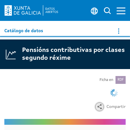
Ab
Buscar 
Catálogo de datos
Pensións contributivas por clases
segundo réxime
Ficha en
RDF
Compartir