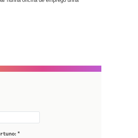
par nunha oficina de emprego unha
rtuno: *