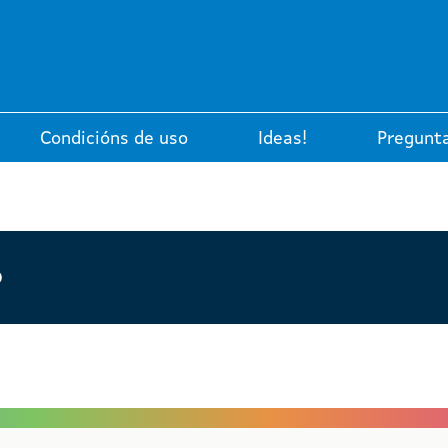
Condicións de uso
Ideas!
Pregunt
o