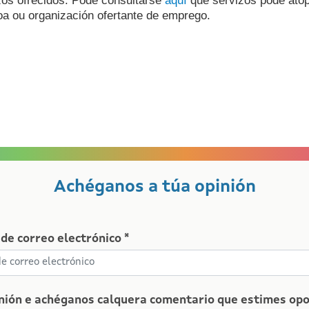
izos ofrecidos. Pode consultarse
aquí
que servizos pode ato
a ou organización ofertante
de emprego.
Achéganos a túa opinión
de correo electrónico *
nión e achéganos calquera comentario que estimes opo