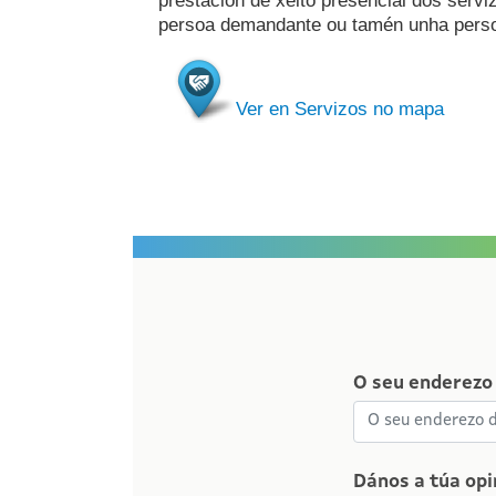
prestación de xeito presencial dos serv
persoa demandante
ou tamén unha
perso
Ver en Servizos no mapa
O seu enderezo 
Dános a túa opi