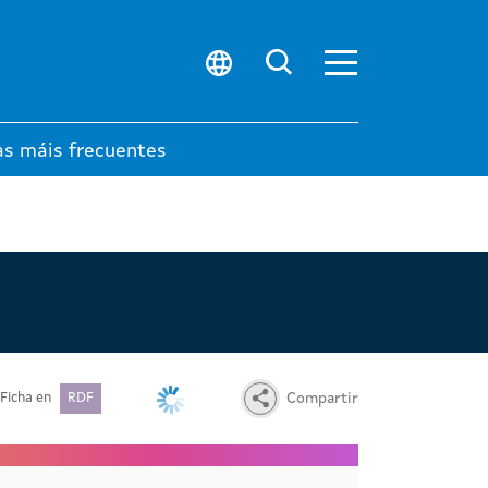
Abrir menú prin
Buscar no porta
as máis frecuentes
Ficha en
RDF
Compartir