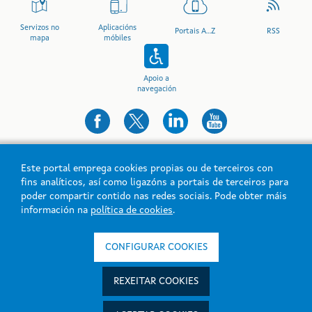
Servizos no
Aplicacións
Portais A...Z
RSS
mapa
móbiles
Apoio a
navegación
Este portal emprega cookies propias ou de terceiros con
fins analíticos, así como ligazóns a portais de terceiros para
poder compartir contido nas redes sociais. Pode obter máis
información na
política de cookies
.
Xunta de Galicia. Información mantida e publicada na internet pola
Xunta de Galicia
Atención á cidadanía
CONFIGURAR COOKIES
Accesibilidade
Aviso legal
REXEITAR COOKIES
Mapa do portal